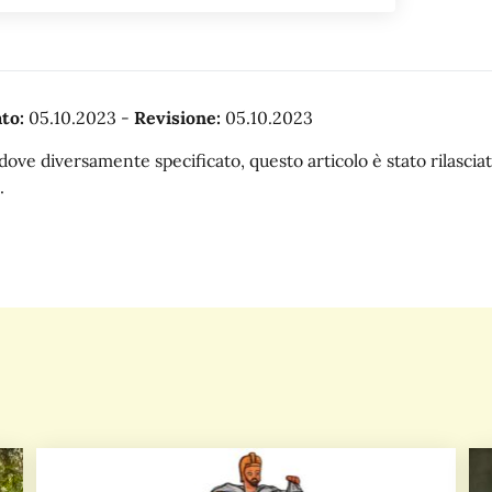
to:
05.10.2023
-
Revisione:
05.10.2023
dove diversamente specificato, questo articolo è stato rilasc
.