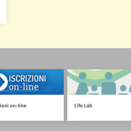
zioni on-line
Life Lab