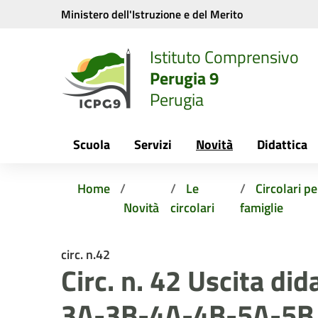
Vai ai contenuti
Vai al menu di navigazione
Vai al footer
Ministero dell'Istruzione e del Merito
Istituto Comprensivo
Perugia 9
Perugia
Scuola
Servizi
Novità
Didattica
Home
Le
Circolari pe
Novità
circolari
famiglie
circ. n.42
Circ. n. 42 Uscita did
3A-3B-4A-4B-5A-5B