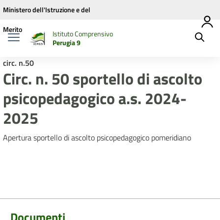
Vai ai contenuti
Vai al menu di navigazione
Vai al footer
Ministero dell'Istruzione e del
Merito
Istituto Comprensivo
Perugia 9
circ. n.50
Circ. n. 50 sportello di ascolto
psicopedagogico a.s. 2024-
2025
Apertura sportello di ascolto psicopedagogico pomeridiano
Documenti