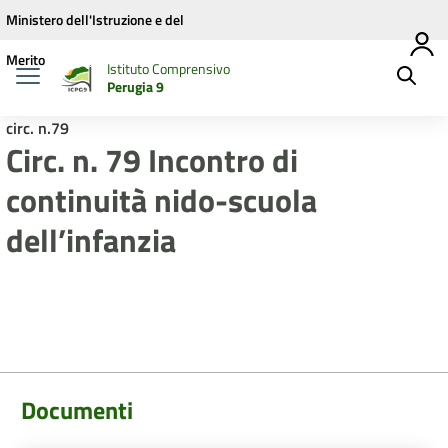
Vai ai contenuti
Vai al menu di navigazione
Vai al footer
Ministero dell'Istruzione e del
Merito
Istituto Comprensivo
Perugia 9
circ. n.79
Circ. n. 79 Incontro di
continuità nido-scuola
dell’infanzia
Documenti