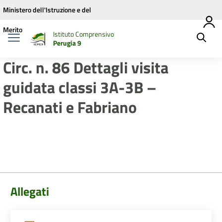
Vai ai contenuti
Vai al menu di navigazione
Vai al footer
Ministero dell'Istruzione e del
Merito
Istituto Comprensivo
Perugia 9
Circ. n. 86 Dettagli visita
guidata classi 3A-3B –
Recanati e Fabriano
Allegati