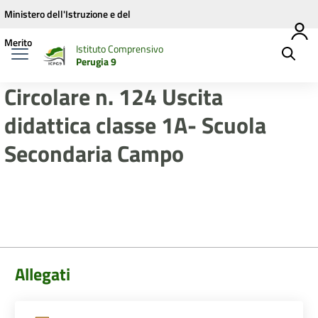
Vai ai contenuti
Vai al menu di navigazione
Vai al footer
Ministero dell'Istruzione e del
Merito
Istituto Comprensivo
Perugia 9
Circolare n. 124 Uscita
didattica classe 1A- Scuola
Secondaria Campo
Allegati