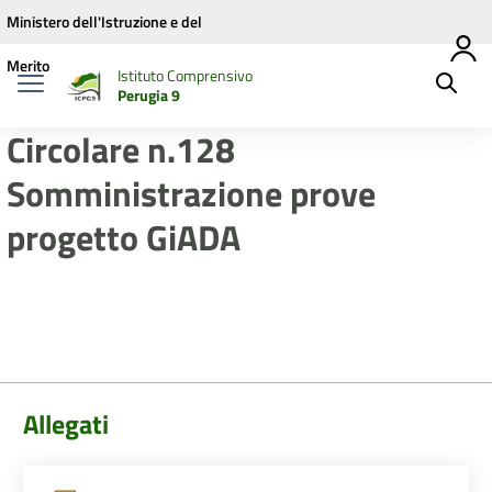
Vai ai contenuti
Vai al menu di navigazione
Vai al footer
Ministero dell'Istruzione e del
Merito
Istituto Comprensivo
Perugia 9
Circolare n.128
Somministrazione prove
progetto GiADA
Allegati