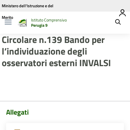
Vai ai contenuti
Vai al menu di navigazione
Vai al footer
Ministero dell'Istruzione e del
Merito
Istituto Comprensivo
Perugia 9
Circolare n.139 Bando per
l’individuazione degli
osservatori esterni INVALSI
Allegati