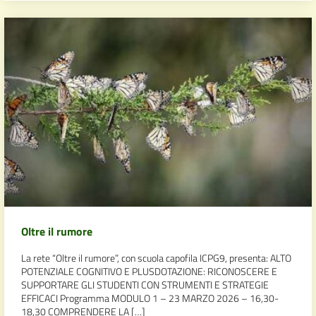
Oltre il rumore
La rete “Oltre il rumore”, con scuola capofila ICPG9, presenta: ALTO
POTENZIALE COGNITIVO E PLUSDOTAZIONE: RICONOSCERE E
SUPPORTARE GLI STUDENTI CON STRUMENTI E STRATEGIE
EFFICACI Programma MODULO 1 – 23 MARZO 2026 – 16,30-
18,30 COMPRENDERE LA […]