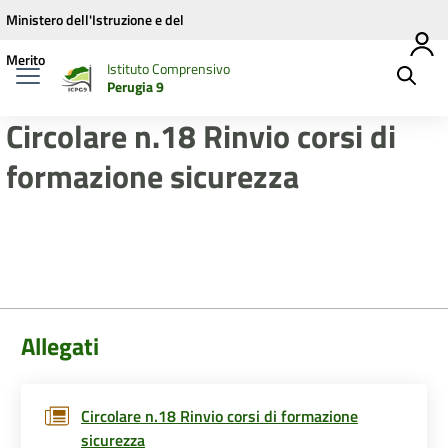
Vai ai contenuti
Vai al menu di navigazione
Vai al footer
Ministero dell'Istruzione e del
Merito
Istituto Comprensivo
Perugia 9
Circolare n.18 Rinvio corsi di
formazione sicurezza
Allegati
Circolare n.18 Rinvio corsi di formazione
sicurezza