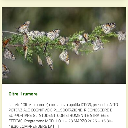
Oltre il rumore
La rete “Oltre il rumore”, con scuola capofila ICPG9, presenta: ALTO
POTENZIALE COGNITIVO E PLUSDOTAZIONE: RICONOSCERE E
SUPPORTARE GLI STUDENTI CON STRUMENTI E STRATEGIE
EFFICACI Programma MODULO 1 – 23 MARZO 2026 – 16,30-
18,30 COMPRENDERE LA […]