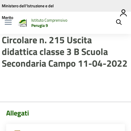
Vai ai contenuti
Vai al menu di navigazione
Vai al footer
Ministero dell'Istruzione e del
Merito
Istituto Comprensivo
Perugia 9
Circolare n. 215 Uscita
didattica classe 3 B Scuola
Secondaria Campo 11-04-2022
Allegati