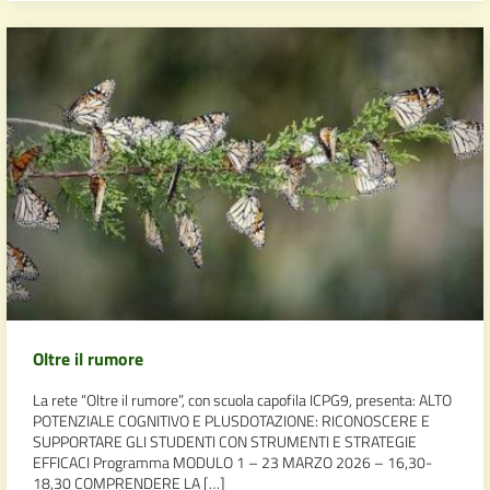
Oltre il rumore
La rete “Oltre il rumore”, con scuola capofila ICPG9, presenta: ALTO
POTENZIALE COGNITIVO E PLUSDOTAZIONE: RICONOSCERE E
SUPPORTARE GLI STUDENTI CON STRUMENTI E STRATEGIE
EFFICACI Programma MODULO 1 – 23 MARZO 2026 – 16,30-
18,30 COMPRENDERE LA […]