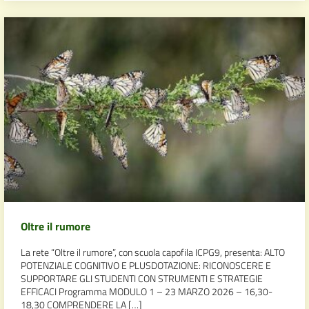
Oltre il rumore
La rete “Oltre il rumore”, con scuola capofila ICPG9, presenta: ALTO
POTENZIALE COGNITIVO E PLUSDOTAZIONE: RICONOSCERE E
SUPPORTARE GLI STUDENTI CON STRUMENTI E STRATEGIE
EFFICACI Programma MODULO 1 – 23 MARZO 2026 – 16,30-
18,30 COMPRENDERE LA […]