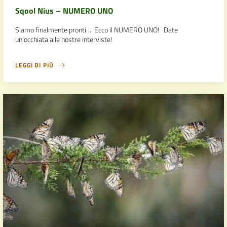
Sqool Nius – NUMERO UNO
Siamo finalmente pronti… Ecco il NUMERO UNO! Date
un’occhiata alle nostre interviste!
LEGGI DI PIÙ