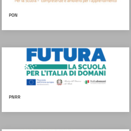
PON
PNRR