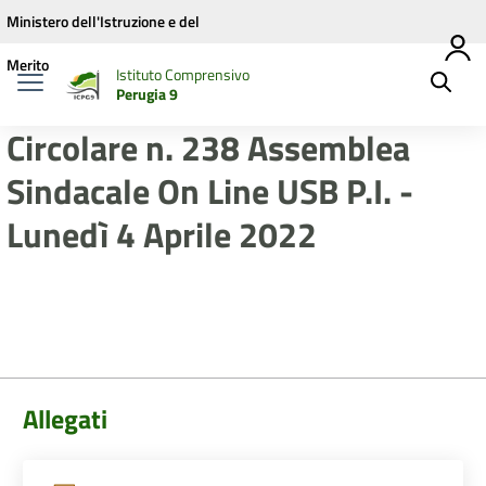
Vai ai contenuti
Vai al menu di navigazione
Vai al footer
Ministero dell'Istruzione e del
Merito
Istituto Comprensivo
Perugia 9
Circolare n. 238 Assemblea
Sindacale On Line USB P.I. -
Lunedì 4 Aprile 2022
Allegati