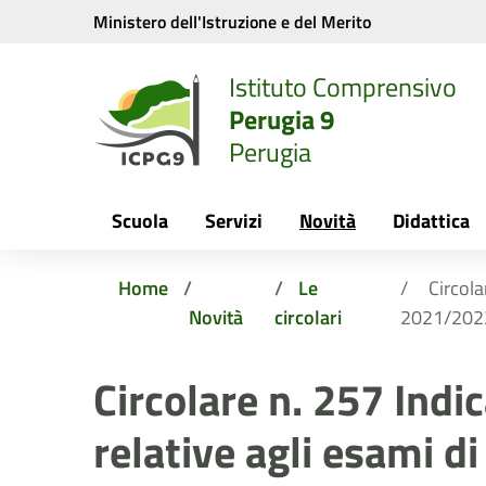
Vai ai contenuti
Vai al menu di navigazione
Vai al footer
Ministero dell'Istruzione e del Merito
Istituto Comprensivo
Perugia 9
Perugia
Scuola
Servizi
Novità
Didattica
Home
Le
Circola
Novità
circolari
2021/202
Circolare n. 257 Indi
relative agli esami di