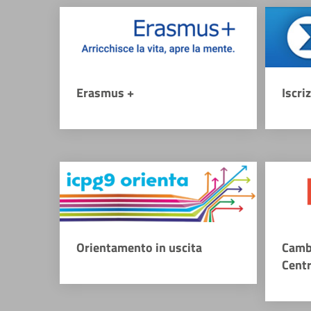
Erasmus +
Iscri
Orientamento in uscita
Camb
Cent