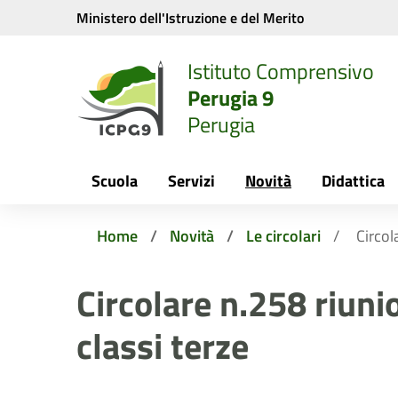
Vai ai contenuti
Vai al menu di navigazione
Vai al footer
Ministero dell'Istruzione e del Merito
Istituto Comprensivo
Perugia 9
Perugia
Scuola
Servizi
Novità
Didattica
Home
Novità
Le circolari
Circol
Circolare n.258 riuni
classi terze