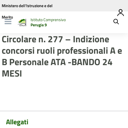
Vai ai contenuti
Vai al menu di navigazione
Vai al footer
Ministero dell'Istruzione e del
Merito
Istituto Comprensivo
Perugia 9
Circolare n. 277 – Indizione
concorsi ruoli professionali A e
B Personale ATA -BANDO 24
MESI
Allegati