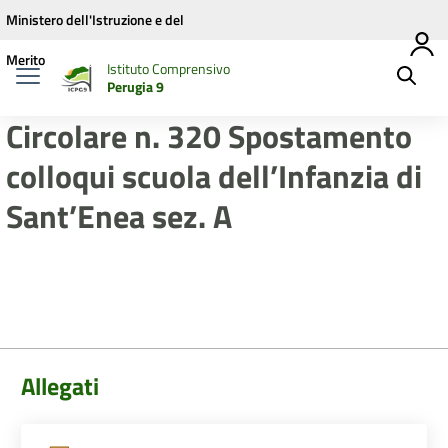
Vai ai contenuti
Vai al menu di navigazione
Vai al footer
Ministero dell'Istruzione e del
Merito
Istituto Comprensivo
Perugia 9
Circolare n. 320 Spostamento
colloqui scuola dell’Infanzia di
Sant’Enea sez. A
Allegati