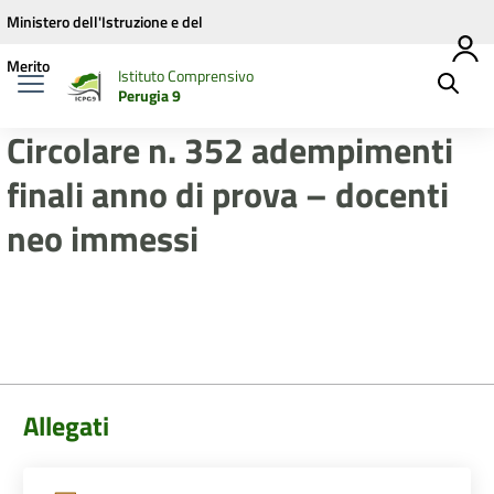
Vai ai contenuti
Vai al menu di navigazione
Vai al footer
Ministero dell'Istruzione e del
Merito
Istituto Comprensivo
Perugia 9
Circolare n. 352 adempimenti
finali anno di prova – docenti
neo immessi
Allegati