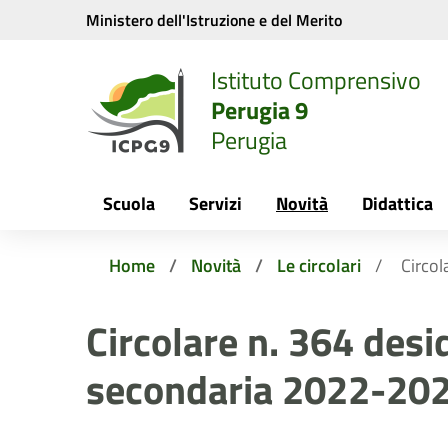
Vai ai contenuti
Vai al menu di navigazione
Vai al footer
Ministero dell'Istruzione e del Merito
Istituto Comprensivo
Perugia 9
Perugia
Scuola
Servizi
Novità
Didattica
Home
Novità
Le circolari
Circol
Circolare n. 364 desi
secondaria 2022-20