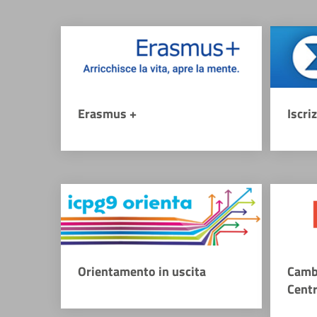
Erasmus +
Iscri
Orientamento in uscita
Camb
Cent