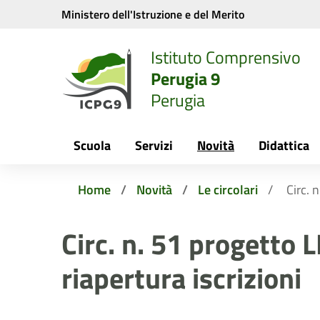
Vai ai contenuti
Vai al menu di navigazione
Vai al footer
Ministero dell'Istruzione e del Merito
Istituto Comprensivo
Perugia 9
Perugia
Scuola
Servizi
Novità
Didattica
Home
Novità
Le circolari
Circ. 
Circ. n. 51 progetto 
riapertura iscrizioni