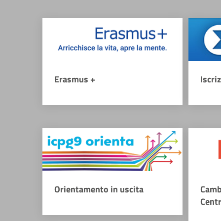
Erasmus +
Iscri
Orientamento in uscita
Camb
Cent