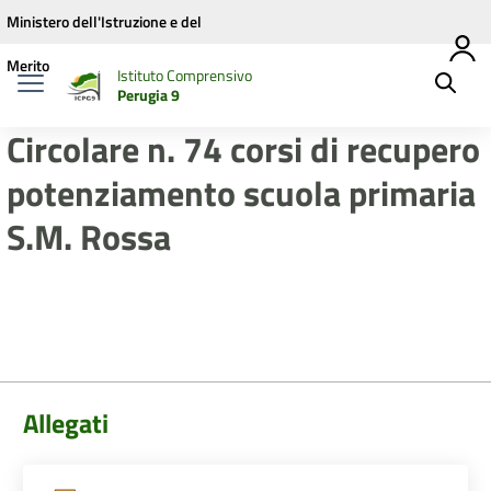
Vai ai contenuti
Vai al menu di navigazione
Vai al footer
Ministero dell'Istruzione e del
Merito
Istituto Comprensivo
Perugia 9
Circolare n. 74 corsi di recupero
potenziamento scuola primaria
S.M. Rossa
Allegati