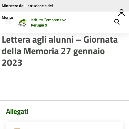
Vai ai contenuti
Vai al menu di navigazione
Vai al footer
Ministero dell'Istruzione e del
Merito
Istituto Comprensivo
Perugia 9
Lettera agli alunni – Giornata
della Memoria 27 gennaio
2023
Allegati