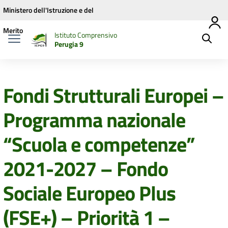
Vai ai contenuti
Vai al menu di navigazione
Vai al footer
Ministero dell'Istruzione e del
Merito
Istituto Comprensivo
Perugia 9
Fondi Strutturali Europei –
Programma nazionale
“Scuola e competenze”
2021-2027 – Fondo
Sociale Europeo Plus
(FSE+) – Priorità 1 –