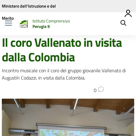
Vai ai contenuti
Vai al menu di navigazione
Vai al footer
Ministero dell'Istruzione e del
Merito
Istituto Comprensivo
Perugia 9
Il coro Vallenato in visita
dalla Colombia
Incontro musicale con il coro del gruppo giovanile Vallenato di
Augustín Codazzi, in visita dalla Colombia.
0