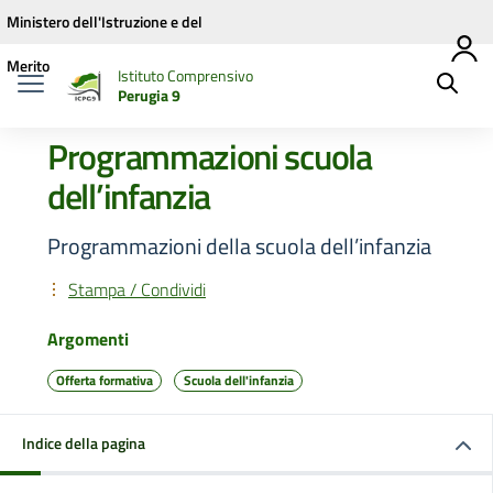
Vai ai contenuti
Vai al menu di navigazione
Vai al footer
Ministero dell'Istruzione e del
Merito
Istituto Comprensivo
Perugia 9
Programmazioni scuola
dell’infanzia
Programmazioni della scuola dell’infanzia
Stampa / Condividi
Argomenti
Offerta formativa
Scuola dell'infanzia
Indice della pagina