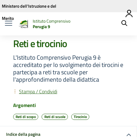
Vai ai contenuti
Vai al menu di navigazione
Vai al footer
Ministero dell'Istruzione e del
Merito
Istituto Comprensivo
Perugia 9
Reti e tirocinio
L'Istituto Comprensivo Perugia 9 è
accreditato per lo svolgimento dei tirocini e
partecipa a reti tra scuole per
l'approfondimento della didattica
Stampa / Condividi
Argomenti
Reti di scopo
Reti di scuole
Tirocinio
Indice della pagina