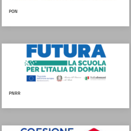
PON
PNRR