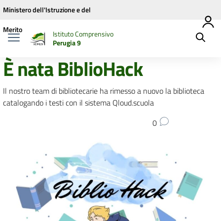
Vai ai contenuti
Vai al menu di navigazione
Vai al footer
Ministero dell'Istruzione e del
Merito
Istituto Comprensivo
Perugia 9
È nata BiblioHack
Il nostro team di bibliotecarie ha rimesso a nuovo la biblioteca
catalogando i testi con il sistema Qloud.scuola
0