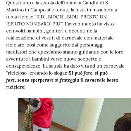
Quest’anno alla scuola dell’infanzia Gandhi di S.
Martino in Campo si è tenuta la festa in maschera a
tema riciclo: “BIDI, BIDONI, BIDU’ PRESTO UN
RIFIUTO NON SARO’ PIU'”. L’avvenimento ha visto
coinvolti bambini, genitori e docenti nella
realizzazione di vestiti di carnevale con materiale
riciclato, così come suggerito dai personaggi
mediatori che quest’anno stanno guidando con le loro
avventure i bambini verso nuove scoperte e
consapevolezze. La scuola ha dato vita ad un carnevale
“ricicloso” creando lo slogan:
S
i può fare, si può
fare, senza sperperare si festeggia il carnevale basta
riciclare!