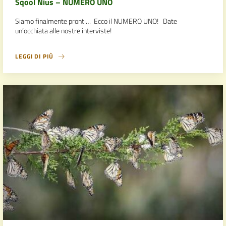
Sqool Nius – NUMERO UNO
Siamo finalmente pronti… Ecco il NUMERO UNO! Date
un’occhiata alle nostre interviste!
LEGGI DI PIÙ