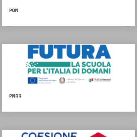
PON
PNRR