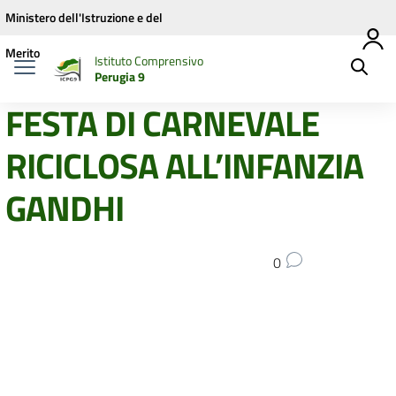
Vai ai contenuti
Vai al menu di navigazione
Vai al footer
Ministero dell'Istruzione e del
Merito
Istituto Comprensivo
Perugia 9
FESTA DI CARNEVALE
RICICLOSA ALL’INFANZIA
GANDHI
0