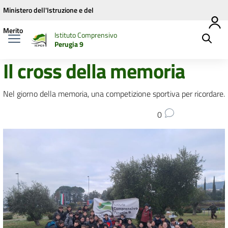
Vai ai contenuti
Vai al menu di navigazione
Vai al footer
Ministero dell'Istruzione e del
Merito
Istituto Comprensivo
Perugia 9
Il cross della memoria
Nel giorno della memoria, una competizione sportiva per ricordare.
0