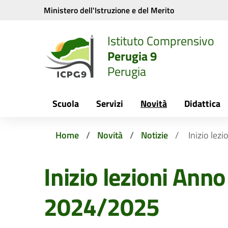
Vai ai contenuti
Vai al menu di navigazione
Vai al footer
Ministero dell'Istruzione e del Merito
Istituto Comprensivo
Perugia 9
Perugia
Scuola
Servizi
Novità
Didattica
Home
Novità
Notizie
Inizio lez
Inizio lezioni Anno
2024/2025