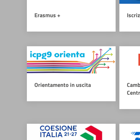
Erasmus +
Iscri
Orientamento in uscita
Camb
Cent