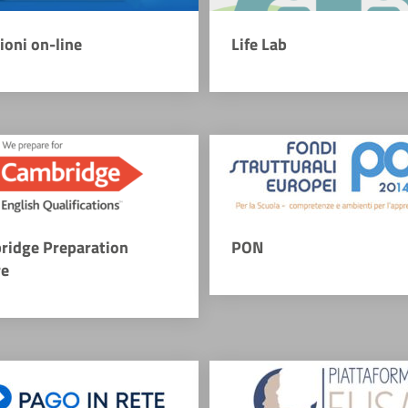
zioni on-line
Life Lab
ridge Preparation
PON
re