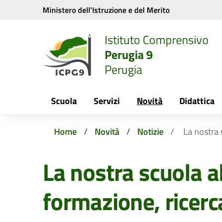
Vai ai contenuti
Vai al menu di navigazione
Vai al footer
Ministero dell'Istruzione e del Merito
Istituto Comprensivo
Perugia 9
Perugia
Scuola
Servizi
Novità
Didattica
Home
Novità
Notizie
La nostra 
La nostra scuola a
formazione, ricerc