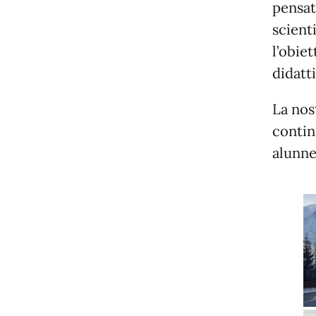
pensat
scient
l’obie
didatt
La nos
contin
alunne