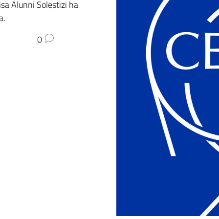
sa Alunni Solestizi ha
a.
0