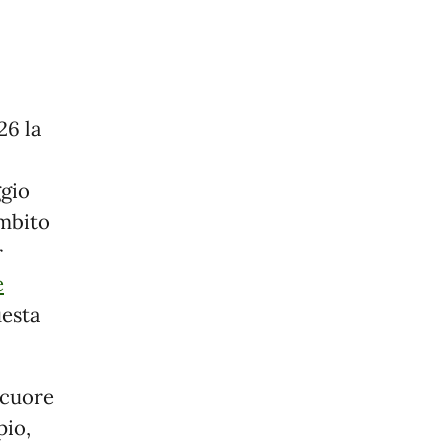
26 la
ggio
ambito
r
e
uesta
 cuore
pio,