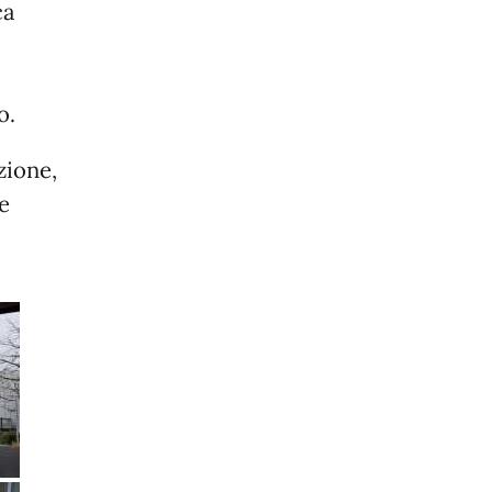
ca
o.
zione,
e