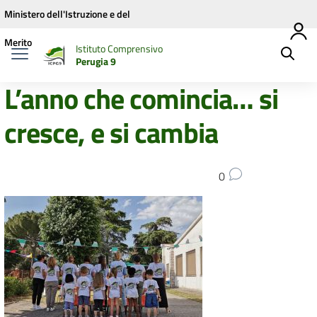
Vai ai contenuti
Vai al menu di navigazione
Vai al footer
Ministero dell'Istruzione e del
Merito
Istituto Comprensivo
Perugia 9
L’anno che comincia… si
cresce, e si cambia
0