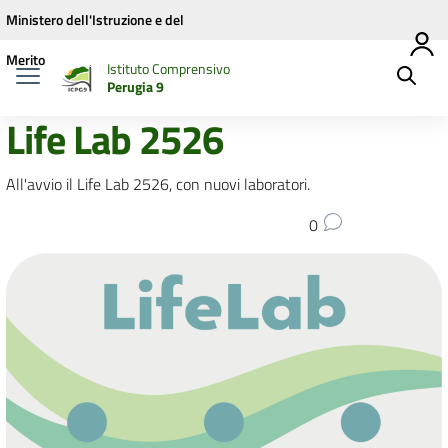
Vai ai contenuti
Vai al menu di navigazione
Vai al footer
Ministero dell'Istruzione e del
Merito
Istituto Comprensivo
Perugia 9
Life Lab 2526
All'avvio il Life Lab 2526, con nuovi laboratori.
0