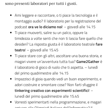
sono presenti laboratori per tutti i gusti.
Ami leggere e raccontare, o ti piace la tecnologia e il
montaggio audio? Il laboratorio per la registrazione del
podcast
ora ve lo diciamo noi
! – giovedì alle 14.15
Ti piace muoverti, salire su un palco, oppure la
timidezza a volte senti che non ti lascia fare quello che
desideri? La risposta giusta è il laboratorio teatrale
fare
teatro
! – giovedì alle 15.45
Ti piace stare con gli altri, ascoltare una buona storia, e
magari vivere un’avventura tutta tua?
Game2Gather
è
il laboratorio di gioco di ruolo che ti aspetta. – lunedì
del primo quadrimestre alle 14.15
Impazzisci di gioia quando vedi un buon esperimento, e
adori costruire e smontare cose? Non farti sfuggire il
tinkering creativo con esperimenti scientifici
! –
lunedì del primo quadrimestre alle 15.45
Vorresti sperimentarti nella programmazione, e magari
arrivare alle Olimpiadi Italiane dell’Informatica? Il