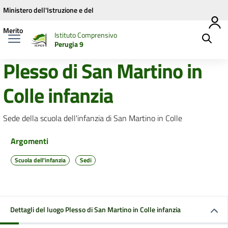
Vai ai contenuti
Vai al menu di navigazione
Vai al footer
Ministero dell'Istruzione e del
Merito
Istituto Comprensivo
Perugia 9
Plesso di San Martino in
Colle infanzia
Sede della scuola dell'infanzia di San Martino in Colle
Argomenti
Scuola dell'infanzia
Sedi
Dettagli del luogo Plesso di San Martino in Colle infanzia