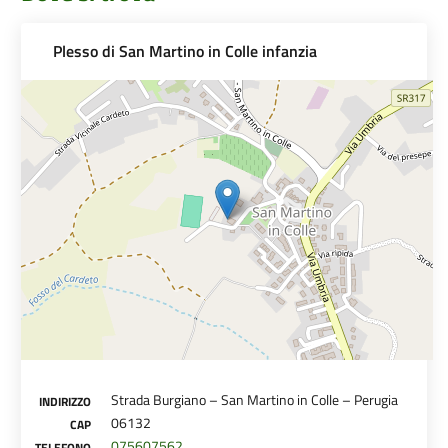
Plesso di San Martino in Colle infanzia
Strada Burgiano – San Martino in Colle – Perugia
INDIRIZZO
06132
CAP
075607562
TELEFONO