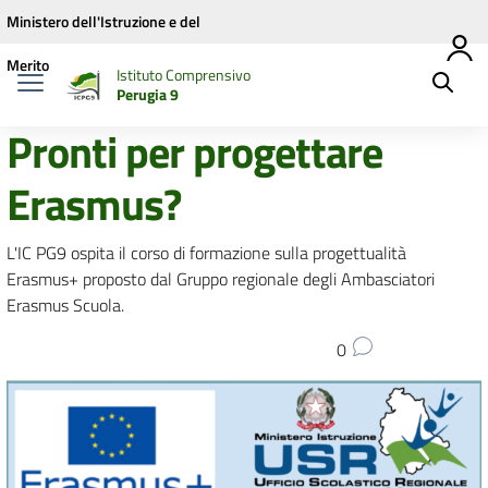
Vai ai contenuti
Vai al menu di navigazione
Vai al footer
Ministero dell'Istruzione e del
Merito
Istituto Comprensivo
Perugia 9
Pronti per progettare
Erasmus?
L'IC PG9 ospita il corso di formazione sulla progettualità
Erasmus+ proposto dal Gruppo regionale degli Ambasciatori
Erasmus Scuola.
0