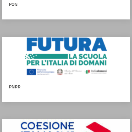
PON
PNRR