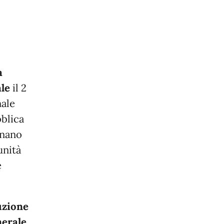
a
ale
il 2
nale
bblica
onano
unità
e
tuzione
nerale