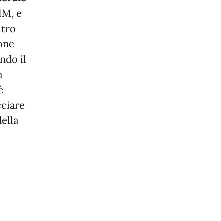
IM, e
ltro
ione
ndo il
a
è
cciare
della