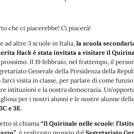
to che ci piacerebbe! Ci piacerà!
 ad altre 3 scuole in Italia,
la scuola secondari
rita Hack è stata invitata a visitare il Quirin
prossimo. Il 19 febbraio, nel frattempo, il perso
gretariato Generale della Presidenza della Repu
a farci visita in classe, per parlare di come funzi
tre istituzioni e la nostra democrazia. Un’opport
gliosa per i nostri alunni e le nostre alunne dell
 3C e 3E
.
getto si chiama
“Il Quirinale nelle scuole: l’Isti
lazzo”
, è realizzato proprio dal
Segretariato Ge