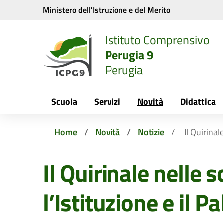
Vai ai contenuti
Vai al menu di navigazione
Vai al footer
Ministero dell'Istruzione e del Merito
Istituto Comprensivo
Perugia 9
Perugia
Scuola
Servizi
Novità
Didattica
Home
Novità
Notizie
Il Quirinal
Il Quirinale nelle s
l’Istituzione e il P