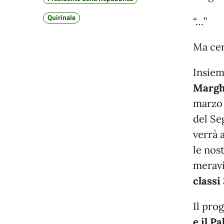
Quirinale
“…”
Ma cer
Insieme
Marghe
marzo 
del Se
verrà 
le nos
meravi
classi
Il pro
e il Pa