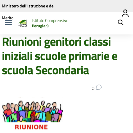
Vai ai contenuti
Vai al menu di navigazione
Vai al footer
Ministero dell'Istruzione e del
Merito
Istituto Comprensivo
Perugia 9
Riunioni genitori classi
iniziali scuole primarie e
scuola Secondaria
0