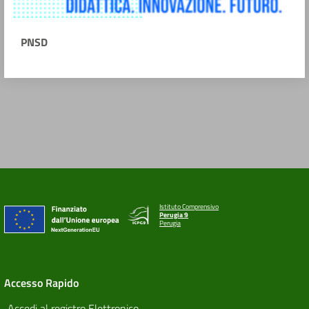
PNSD
Istituto Comprensivo
Perugia 9
Perugia
Accesso Rapido
Accedi al registro Elettronico