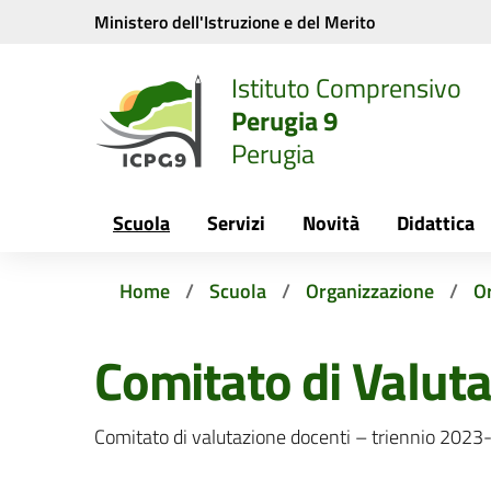
Vai ai contenuti
Vai al menu di navigazione
Vai al footer
Ministero dell'Istruzione e del Merito
Istituto Comprensivo
Perugia 9
Perugia
Scuola
Servizi
Novità
Didattica
Home
Scuola
Organizzazione
Or
Comitato di Valut
Comitato di valutazione docenti – triennio 2023