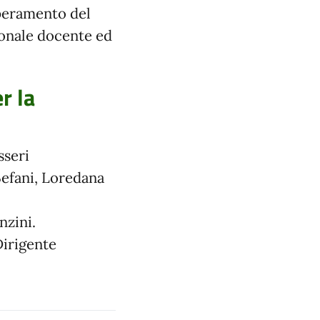
uperamento del
sonale docente ed
r la
sseri
Befani, Loredana
nzini.
Dirigente