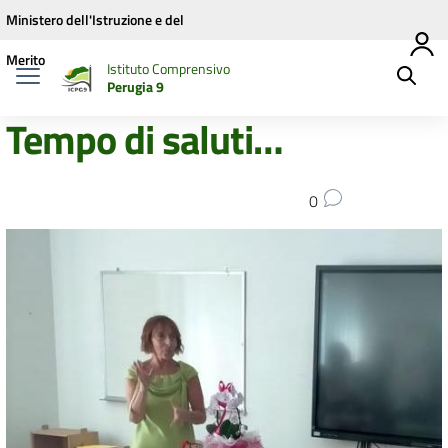
Vai ai contenuti
Vai al menu di navigazione
Vai al footer
Ministero dell'Istruzione e del
Merito
Istituto Comprensivo
Perugia 9
Tempo di saluti…
0