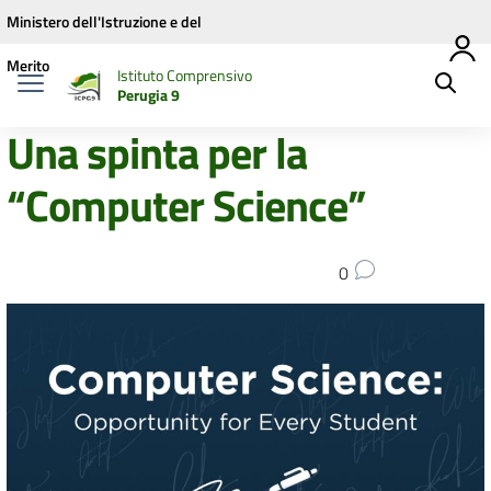
Vai ai contenuti
Vai al menu di navigazione
Vai al footer
Ministero dell'Istruzione e del
Merito
Istituto Comprensivo
Perugia 9
Una spinta per la
“Computer Science”
0