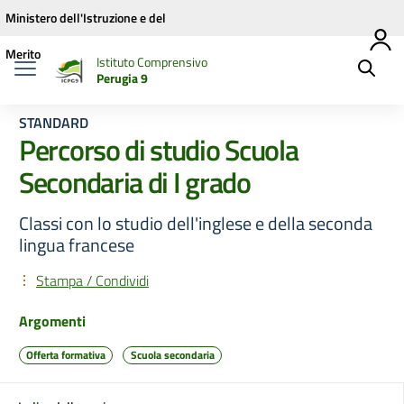
Vai ai contenuti
Vai al menu di navigazione
Vai al footer
Ministero dell'Istruzione e del
Merito
Istituto Comprensivo
Perugia 9
STANDARD
Percorso di studio Scuola
Secondaria di I grado
Classi con lo studio dell'inglese e della seconda
lingua francese
Stampa / Condividi
Argomenti
Offerta formativa
Scuola secondaria