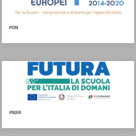
PON
PNRR