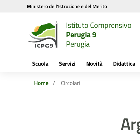
Vai ai contenuti
Vai al menu di navigazione
Vai al footer
Ministero dell'Istruzione e del Merito
Istituto Comprensivo
Perugia 9
Perugia
Scuola
Servizi
Novità
Didattica
Home
Circolari
Ar