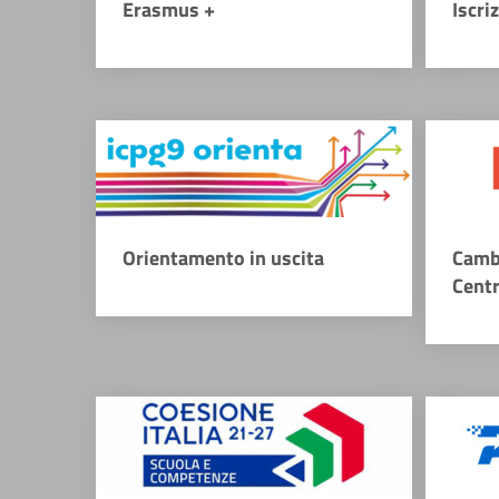
Erasmus +
Iscri
Orientamento in uscita
Camb
Cent