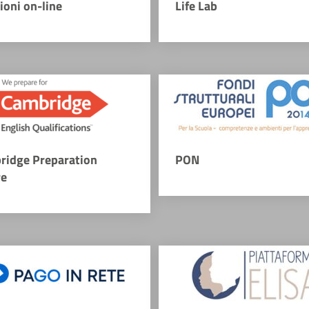
zioni on-line
Life Lab
ridge Preparation
PON
re