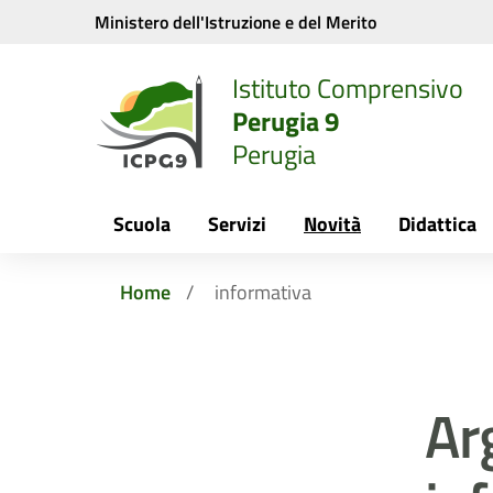
Vai ai contenuti
Vai al menu di navigazione
Vai al footer
Ministero dell'Istruzione e del Merito
Istituto Comprensivo
Perugia 9
Perugia
Scuola
Servizi
Novità
Didattica
Home
informativa
Ar