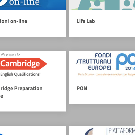
zioni on-line
Life Lab
ridge Preparation
PON
re