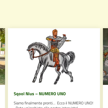
Sqool Nius – NUMERO UNO
Siamo finalmente pronti… Ecco il NUMERO UNO!
Date un’occhiata alle nostre interviste!