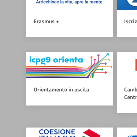
Erasmus +
Iscri
Orientamento in uscita
Camb
Cent