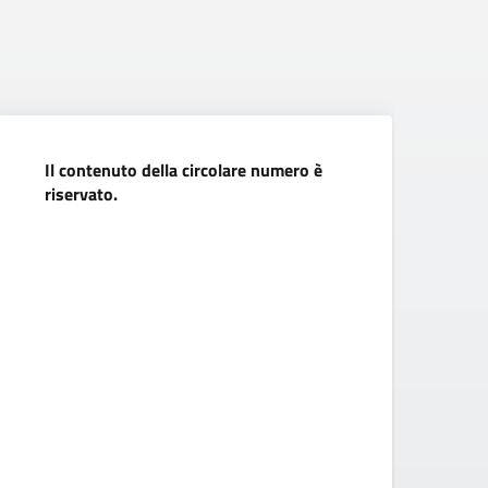
Il contenuto della circolare numero è
7 
riservato.
na
bu
c
In
na
e 
se
Ha
pr
ne
co