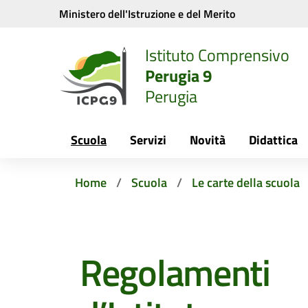
Vai ai contenuti
Vai al menu di navigazione
Vai al footer
Ministero dell'Istruzione e del Merito
Istituto Comprensivo
Perugia 9
Perugia
Scuola
Servizi
Novità
Didattica
Home
Scuola
Le carte della scuola
Regolamenti