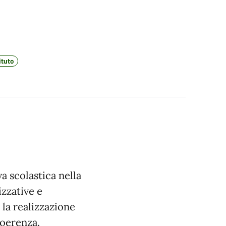
ituto
va scolastica nella
izzative e
 la realizzazione
coerenza.