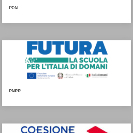
PON
PNRR