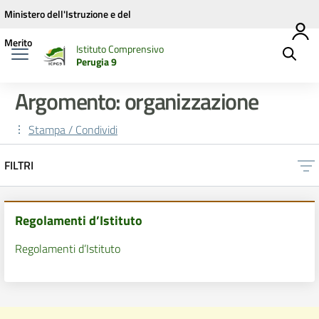
Vai ai contenuti
Vai al menu di navigazione
Vai al footer
Ministero dell'Istruzione e del
Merito
Istituto Comprensivo
Perugia 9
Argomento: organizzazione
Stampa / Condividi
FILTRI
Regolamenti d’Istituto
Regolamenti d’Istituto