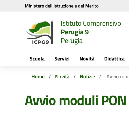
Vai ai contenuti
Vai al menu di navigazione
Vai al footer
Ministero dell'Istruzione e del Merito
Istituto Comprensivo
Perugia 9
Perugia
Scuola
Servizi
Novità
Didattica
Home
Novità
Notizie
Avvio mo
Avvio moduli PON