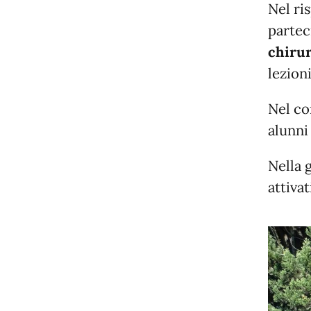
Nel ri
partec
chiru
lezioni
Nel cor
alunni 
Nella 
attivat