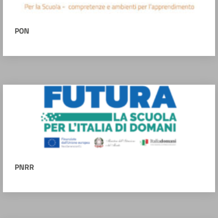
PON
PNRR