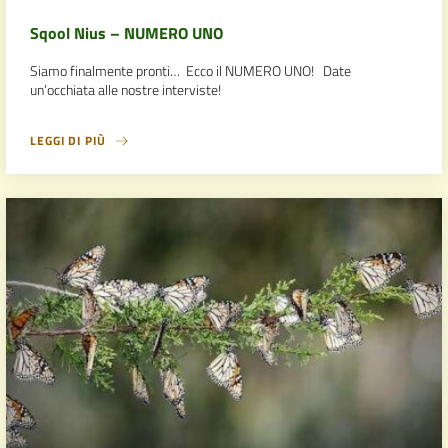
Sqool Nius – NUMERO UNO
Siamo finalmente pronti… Ecco il NUMERO UNO! Date
un’occhiata alle nostre interviste!
LEGGI DI PIÙ