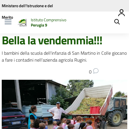
Vai ai contenuti
Vai al menu di navigazione
Vai al footer
Ministero dell'Istruzione e del
Merito
Istituto Comprensivo
Perugia 9
Bella la vendemmia!!!
I bambini della scuola dell'infanzia di San Martino in Colle giocano
a fare i contadini nell'azienda agricola Rugini.
0