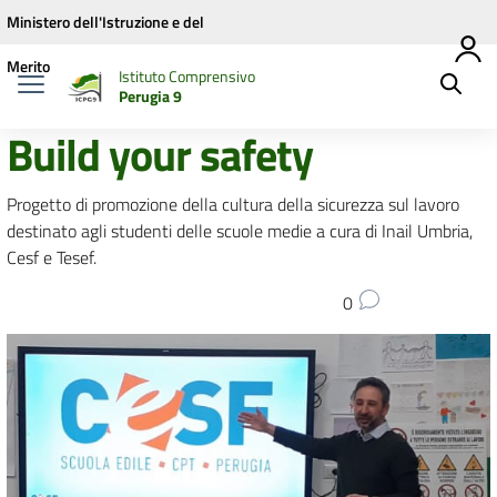
Vai ai contenuti
Vai al menu di navigazione
Vai al footer
Ministero dell'Istruzione e del
Merito
Istituto Comprensivo
Perugia 9
Build your safety
Progetto di promozione della cultura della sicurezza sul lavoro
destinato agli studenti delle scuole medie a cura di Inail Umbria,
Cesf e Tesef.
0